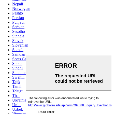
Nepali
Norwegian
Pashto
Persian
Punjabi
Serbian
Sesotho
Sinhala
Slovak
Slovenian
Somali
Samoan
Scots Gaelic
Shona
Sindhi
Sundanese
Swahili
Tajik
Tamil
Telugu
Thai
Ukrainian
Urdu
Uzbek
Vietnamese