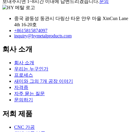
보내주시면 1~8시간 이내에 답변드리겠습니다.
문의
중국 광둥성 둥관시 다링산 타운 얀우 마을 XinCun Lane
4th 16-20호
+8615815874097
inquiry@hymetalproducts.com
회사 소개
회사 소개
우리는 누구인가
프로세스
새미와 그의 7개 공장 이야기
자격증
자주 묻는 질문
문의하기
저희 제품
CNC 가공