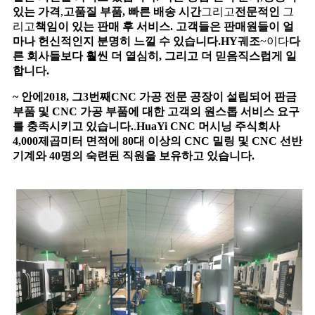
있는 가격
,
고품질 부품,
빠른 배송 시간
그리고
전문적인
그
리고
책임이 있는
판매 후 서비스. 고객들은 판매원들이 얼
마나 헌신적인지 분명히 느낄 수 있습니다.
H
Y
궤조
~이다
다
른 회사들보다 훨씬 더 열심히, 그리고 더 믿음직스럽게 일
합니다.
~ 안에
2
018, 그
3번째
CNC 가공 전문 공장이 설립되어 판금
부품 및 CNC 가공 부품에 대한 고객의 원스톱 서비스 요구
를 충족시키고 있습니다.
.
H
ua
Y
i
CNC 머시닝 주식회사
4,000제곱미터 면적에 80대 이상의 CNC 밀링 및 CNC 선반
기계와 40명의 숙련된 직원을 보유하고 있습니다.