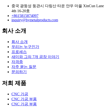
중국 광둥성 둥관시 다링산 타운 얀우 마을 XinCun Lane
4th 16-20호
+8615815874097
inquiry@hymetalproducts.com
회사 소개
회사 소개
우리는 누구인가
프로세스
새미와 그의 7개 공장 이야기
자격증
자주 묻는 질문
문의하기
저희 제품
CNC 가공
CNC 가공 부품
CNC 가공 부품