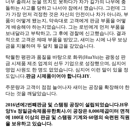
너무 졸려서 눈을 뜨지도 못하다가 차가 길가의 나무에 충
돌하는 사고를 당하고 나서야 잠에서 깼습니다. 그런데 그
가 가장 먼저 걱정한 것은 자신의 안전이나 차가 아니라, 부
품이 어떻게 됐는지, 약속대로 고객에게 판금 부품을 어떻
게 배송해야 하는지였습니다. 그는 로빈에게 먼저 부품을
보내달라고 부탁하고, 그 후에 경찰에 신고했습니다. 결과
적으로 고객은 제때 부품을 받았고, 새미는 시에 나무 보상
금을 지불하며 두 달치 월급을 갚았습니다.
탁월한 평판과 품질을 바탕으로 화위(HuaYu)는 광둥성 판
금 시제품 제조 업계의 선두 기업으로 성장했으며, 심지어
영업 사원도 한 명도 없었습니다. 심지어 이런 말이 있을 정
도입니다.
판금 시제품이어야 합니다.
H
Y
.
주문량과 고객이 점점 늘어나자 새미는 공장을 확장해야 한
다는 것을 깨달았습니다.
2016년에
2번째
판금 및 스탬핑 공장이 설립되었습니다.
H
우
앙
Y
u
정밀금속제품유한회사
.
이 공장은 8,000제곱미터 면적
에 100대 이상의 판금 및 스탬핑 기계와 60명의 숙련된 직원
을 보유하고 있습니다.