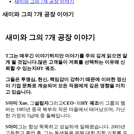
새미와 그의 7개 공장 이야기
새미와 그의 7개 공장 이야기
새미와 그의 7개 공장 이야기
T
그는 매우
긴 이야기
하지만 이야기를 주의 깊게 읽으면 알
게 될 것입니다.
많은 고객들이 저희를 선택하는 이유
왜 신
뢰할 수 있는지
H
Y
궤조.
그들은 투쟁심, 헌신, 책임감이 강하기 때문에 이러한 정신
이 기업 문화로 계승되어 모든 직원에게 깊은 영향을 미치
고 있습니다.
S
아미
X
ue
, 그
설립자
그리고
CEO
~의
H
Y
궤조
이 그룹의 멤
버는 1985년 중국 북부의 작은 마을에서 태어났으며, 가난
한 가정의 5남매 중 둘째입니다.
S
아미
그는 항상 똑똑하고 성실하게 일해왔습니다. 2003년
고등학교 졸업 후, 그는 동생들을 위해 대학 진학 기회를 포