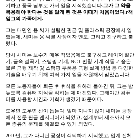
기하고 중국 남부로 가서 일을 시작했습니다.
그가 그 약을
복용해야 한다는 것을 알게 된 것은 이때가 처음이었다.
r
책
임
그의 가족에게.
그는 대만인 용 씨가 설립한 판금 및 플라스틱 공장에서 일
했는데, 새미는 용 씨를 사장이자 멘토, 그리고 친구라고 불
렀다.
당시 새미는 보수가 매우 적었음에도 불구하고 레이저 절단
기, 금속 절곡기, 스탬핑 기계, NCT 펀칭 기계 작동 기술은
물론 금형 제작 및 스탬핑 부품용 금형 설계 방법 등 다양한
기술을 배우기 위해 여러 가지 일을 자원해서 맡았습니다.
모든 노동자들이 퇴근 후 휴식을 취하러 돌아간 뒤, 그는 밤
늦도록 컴퓨터 지식을 익히는 데 매진했다. 그래야만 컴퓨
터를 사용할 시간과 기회가 생겼기 때문이다.
도우면 도우면 신이 돕는다. 얼마 지나지 않아 새미는 공장
에서 전문 판금 엔지니어가 되었고, 설계부터 제조까지 모
든 종류의 문제를 해결할 수 있게 되었다.
2010년, 그가 다니던 공장이 쇠퇴하기 시작했고, 업계 전체