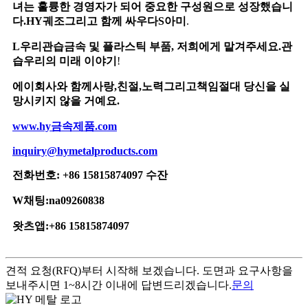
녀는 훌륭한 경영자가 되어 중요한 구성원으로 성장했습니
다.
H
Y
궤조
그리고 함께 싸우다
S
아미
.
L
우리
관습
금속 및 플라스틱 부품, 저희에게 맡겨주세요.
관
습
우리의 미래 이야기
!
에이
회사와 함께
사랑
,
친절
,
노력
그리고
책임
절대 당신을 실
망시키지 않을 거예요
.
w
ww.
hy
금속
제품
.com
inquiry@hymetalproducts.com
전화번호: +86 15815874097 수잔
W
채팅:
na
09260838
왓츠앱:+86 15815874097
견적 요청(RFQ)부터 시작해 보겠습니다. 도면과 요구사항을
보내주시면 1~8시간 이내에 답변드리겠습니다.
문의