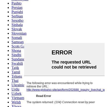
Pashto
Persian
Punjabi
Serbian
Sesotho
Sinhala
Slovak
Slovenian
Somali
Samoan
Scots Gaelic
Shona
Sindhi
Sundanese
Swahili
Tajik
Tamil
Telugu
Thai
Ukrainian
Urdu
Uzbek
Vietnamese
Welsh
Xhosa