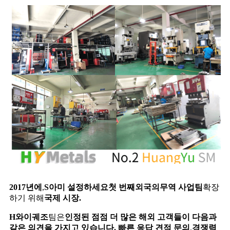
2017년에
,
S
아미
설정하세요
첫 번째
외국의
무역 사업팀
확장
하기 위해
국제 시장.
H
와이
궤조
팀은
인정된
점점 더 많은 해외 ​​고객들이 다음과
같은 의견을 가지고 있습니다.
빠른 응답
견적 문의
,
경쟁력